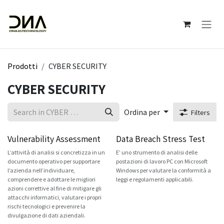
Passa al contenuto
Prodotti
CYBER SECURITY
CYBER SECURITY
Ordina per
Filters
Vulnerability Assessment
Data Breach Stress Test
L’attività di analisi si concretizza in un
E’ uno strumento di analisi delle
documento operativo per supportare
postazioni di lavoro PC con Microsoft
l’azienda nell’individuare,
Windows per valutare la conformità a
comprendere e adottare le migliori
leggi e regolamenti applicabili.
azioni correttive al fine di mitigare gli
attacchi informatici, valutare i propri
rischi tecnologici e prevenire la
divulgazione di dati aziendali.