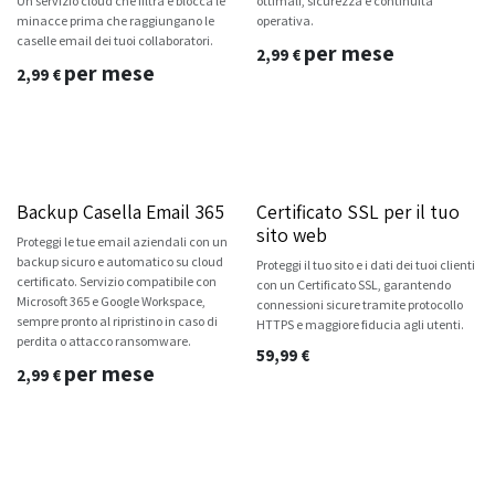
Un servizio cloud che filtra e blocca le
ottimali, sicurezza e continuità
minacce prima che raggiungano le
operativa.
caselle email dei tuoi collaboratori.
per mese
2,99
€
per mese
2,99
€
Backup Casella Email 365
Certificato SSL per il tuo
sito web
Proteggi le tue email aziendali con un
backup sicuro e automatico su cloud
Proteggi il tuo sito e i dati dei tuoi clienti
certificato. Servizio compatibile con
con un Certificato SSL, garantendo
Microsoft 365 e Google Workspace,
connessioni sicure tramite protocollo
sempre pronto al ripristino in caso di
HTTPS e maggiore fiducia agli utenti.
perdita o attacco ransomware.
59,99
€
per mese
2,99
€