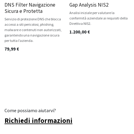
DNS Filter Navigazione
Gap Analysis NIS2
Sicura e Protetta
Analisi iniziale per valutare la
conformità aziendale ai requisiti della
Servizio di protezione DNS che blocca
Direttiva NIS2.
accessi a siti pericolosi, phishing,
malware e contenuti non autorizzati,
1.200,00
€
garantendo una navigazione sicura
per tutta l’azienda.
79,99
€
Come possiamo aiutarvi?
Richiedi informazioni