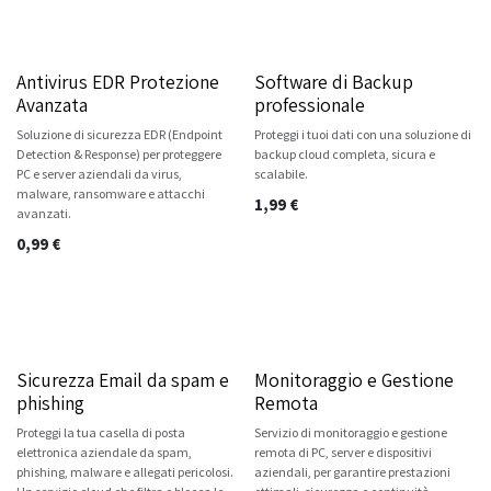
Antivirus EDR Protezione
Software di Backup
Avanzata
professionale
Soluzione di sicurezza EDR (Endpoint
Proteggi i tuoi dati con una soluzione di
Detection & Response) per proteggere
backup cloud completa, sicura e
PC e server aziendali da virus,
scalabile.
malware, ransomware e attacchi
1,99
€
avanzati.
0,99
€
Sicurezza Email da spam e
Monitoraggio e Gestione
phishing
Remota
Proteggi la tua casella di posta
Servizio di monitoraggio e gestione
elettronica aziendale da spam,
remota di PC, server e dispositivi
phishing, malware e allegati pericolosi.
aziendali, per garantire prestazioni