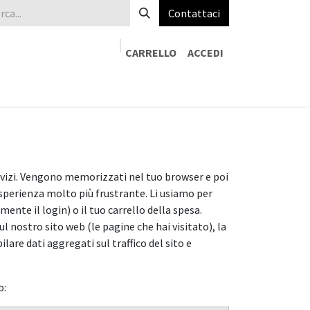
Contattaci
CARRELLO
ACCEDI
 Online
Contattaci
servizi. Vengono memorizzati nel tuo browser e poi
esperienza molto più frustrante. Li usiamo per
nte il login) o il tuo carrello della spesa.
l nostro sito web (le pagine che hai visitato), la
ilare dati aggregati sul traffico del sito e
b: