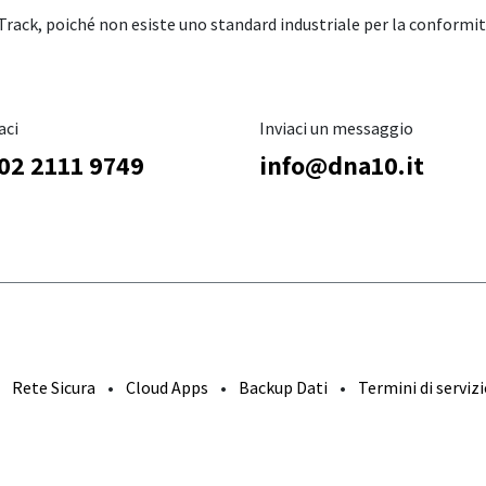
ack, poiché non esiste uno standard industriale per la conformit
aci
Inviaci un messaggio
02 2111 9749
info@dna10.it
Rete Sicura
•
Cloud Apps
•
Backup Dati
•
Termini di serviz