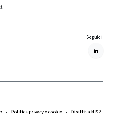
à.
Seguici
io
•
Politica privacy e cookie
•
Direttiva NIS2