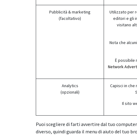
Pubblicità & marketing
Utilizzato per 
(facoltativo)
editori e gli
visitano al
Nota che alcuni
È possibile r
Network Advertis
Analytics
Capisci in che 
(opzionali)
S
Il sito 
Puoi scegliere di farti avvertire dal tuo computer
diverso, quindi guarda il menu di aiuto del tuo b