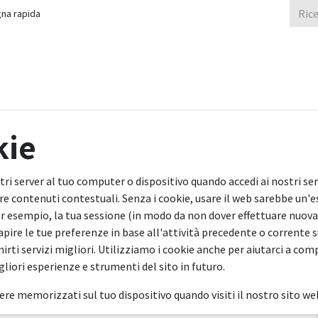
na rapida
Assistenza
Reti Aziendali Sicure
Controllo Accessi
Acquista
kie
nostri server al tuo computer o dispositivo quando accedi ai nostri 
re contenuti contestuali. Senza i cookie, usare il web sarebbe un'
er esempio, la tua sessione (in modo da non dover effettuare nuovame
apire le tue preferenze in base all'attività precedente o corrente su
nirti servizi migliori. Utilizziamo i cookie anche per aiutarci a comp
gliori esperienze e strumenti del sito in futuro.
e memorizzati sul tuo dispositivo quando visiti il nostro sito we