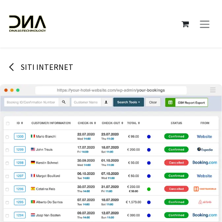
Passa al contenuto
SITI INTERNET