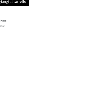
iungi al carrello
iorni
ativi