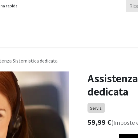
na rapida
Assistenza
Reti Aziendali Sicure
Controllo Accessi
Acquista
tenza Sistemistica dedicata
Assistenza
dedicata
Servizi
59,99
€
(Imposte 